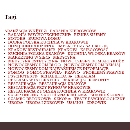
Tagi
ARANŻACJA WNĘTRZ
BADANIA KIEROWCÓW
BADANIA PSYCHOTECHNICZNE
BIZNES ŚLUBNY
BOTOKS
BUDOWA DOMU
DOBRA POLSKA KUCHNIA W KRAKOWIE
DOM JEDNORODZINNY
IMPLNTY CZY SA DROGIE
KRAKOW RESTAURANT
KRAKÓW
KSIĘGOWOŚĆ
KUCHNIA POLSKA KRAKÓW
KUCHNIA WŁOSKA KRAKÓW
MARKETING W SIECI
MEDYCYNA
MEDYCYNA ESTETYCZNA
NOWOCZESNY DOM ARTYKUŁY
NOWOCZESNY DOM BLOG
NOWOCZESNY DOM DZISIAJ
NOWOCZESNY DOM NAJWAŻNIEJSZE INFORMACJE
POMOC
POMOC PRAWNA
PRAWO
PROBLEMY PRAWNE
PSYCHOTESTY
REHABILITACJA
REKALAM
REKLAMA W INTERNECIE
REKREACJA
REMONTY
RESTAURACJA
RESTAURACJA KRAKÓW
RESTAURACJA PRZY RYNKU W KRAKOWIE
RESTAURACJA Z POLSKĄ KUCHNIĄ W KRAKOWIE
SKLEP ONLINE
SKUTECZNA REKLAMA
SUKNIE ŚLUBNE
SZAMBO BETONOWE
SZKOŁA
TESTY PSYCHOLOGICZNE
URODA
URODA I ZDROWIE
USŁUGI
ZDROWIE