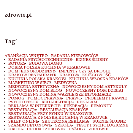
zdrowie.pl
Tagi
ARANŻACJA WNĘTRZ
BADANIA KIEROWCÓW
BADANIA PSYCHOTECHNICZNE
BIZNES ŚLUBNY
BOTOKS
BUDOWA DOMU
DOBRA POLSKA KUCHNIA W KRAKOWIE
DOM JEDNORODZINNY
IMPLNTY CZY SA DROGIE
KRAKOW RESTAURANT
KRAKÓW
KSIĘGOWOŚĆ
KUCHNIA POLSKA KRAKÓW
KUCHNIA WŁOSKA KRAKÓW
MARKETING W SIECI
MEDYCYNA
MEDYCYNA ESTETYCZNA
NOWOCZESNY DOM ARTYKUŁY
NOWOCZESNY DOM BLOG
NOWOCZESNY DOM DZISIAJ
NOWOCZESNY DOM NAJWAŻNIEJSZE INFORMACJE
POMOC
POMOC PRAWNA
PRAWO
PROBLEMY PRAWNE
PSYCHOTESTY
REHABILITACJA
REKALAM
REKLAMA W INTERNECIE
REKREACJA
REMONTY
RESTAURACJA
RESTAURACJA KRAKÓW
RESTAURACJA PRZY RYNKU W KRAKOWIE
RESTAURACJA Z POLSKĄ KUCHNIĄ W KRAKOWIE
SKLEP ONLINE
SKUTECZNA REKLAMA
SUKNIE ŚLUBNE
SZAMBO BETONOWE
SZKOŁA
TESTY PSYCHOLOGICZNE
URODA
URODA I ZDROWIE
USŁUGI
ZDROWIE